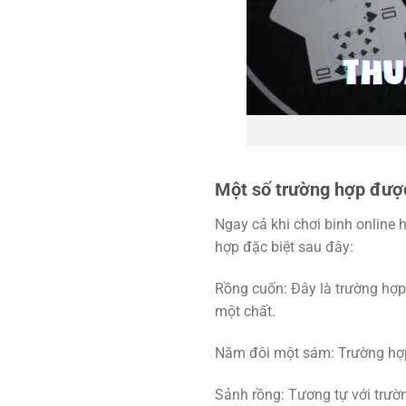
Một số trường hợp được
Ngay cả khi chơi binh online 
hợp đặc biệt sau đây:
Rồng cuốn: Đây là trường hợp 
một chất.
Năm đôi một sám: Trường hợp 
Sảnh rồng: Tương tự với trườn