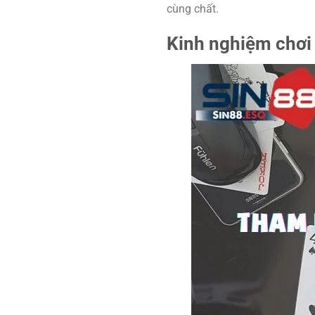
cùng chất.
Kinh nghiệm chơi 