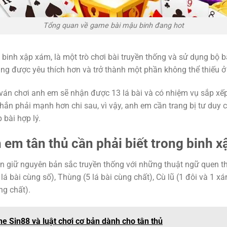
Tổng quan về game bài mậu binh đang hot
binh xập xám, là một trò chơi bài truyền thống và sử dụng bộ bà
ng được yêu thích hơn và trở thành một phần không thể thiếu ở
 ván chơi anh em sẽ nhận được 13 lá bài và có nhiệm vụ sắp xế
hắn phải mạnh hơn chi sau, vì vậy, anh em cần trang bị tư duy c
bài hợp lý.
em tân thủ cần phải biết trong binh 
ẫn giữ nguyên bản sắc truyền thống với những thuật ngữ quen th
á bài cùng số), Thùng (5 lá bài cùng chất), Cù lũ (1 đôi và 1 xá
g chất).
ne Sin88 và luật chơi cơ bản dành cho tân thủ