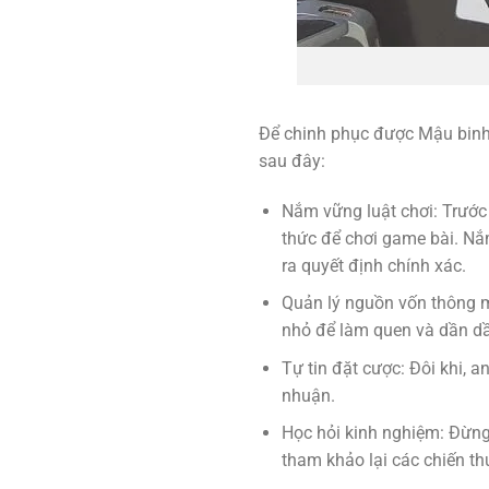
Để chinh phục được Mậu binh 
sau đây:
Nắm vững luật chơi: Trước 
thức để chơi game bài. Nắ
ra quyết định chính xác.
Quản lý nguồn vốn thông mi
nhỏ để làm quen và dần dầ
Tự tin đặt cược: Đôi khi, 
nhuận.
Học hỏi kinh nghiệm: Đừng
tham khảo lại các chiến t