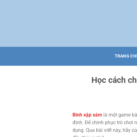
Chuyển
đến
nội
dung
TRANG CH
Học cách ch
Binh xập xám
là một game bài
định. Để chinh phục trò chơi 
dụng. Qua bài viết này, hãy c