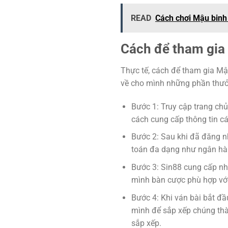
READ
Cách chơi Mậu binh
Cách để tham gia 
Thực tế, cách để tham gia Mậu
về cho mình những phần thư
Bước 1: Truy cập trang ch
cách cung cấp thông tin cá
Bước 2: Sau khi đã đăng n
toán đa dạng như ngân hàng
Bước 3: Sin88 cung cấp nh
mình bàn cược phù hợp với
Bước 4: Khi ván bài bắt đầ
mình để sắp xếp chúng thàn
sắp xếp.