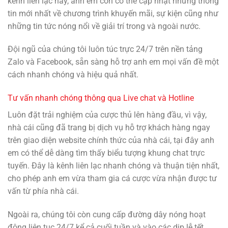
kênh liên lạc này, anh em còn có thể cập nhật những thông
tin mới nhất về chương trình khuyến mãi, sự kiện cũng như
những tin tức nóng nổi về giải trí trong và ngoài nước.
Đội ngũ của chúng tôi luôn túc trực 24/7 trên nền tảng
Zalo và Facebook, sẵn sàng hỗ trợ anh em mọi vấn đề một
cách nhanh chóng và hiệu quả nhất.
Tư vấn nhanh chóng thông qua Live chat và Hotline
Luôn đặt trải nghiệm của cược thủ lên hàng đầu, vì vậy,
nhà cái cũng đã trang bị dịch vụ hỗ trợ khách hàng ngay
trên giao diện website chính thức của nhà cái, tại đây anh
em có thể dễ dàng tìm thấy biểu tượng khung chat trực
tuyến. Đây là kênh liên lạc nhanh chóng và thuận tiện nhất,
cho phép anh em vừa tham gia cá cược vừa nhận được tư
vấn từ phía nhà cái.
Ngoài ra, chúng tôi còn cung cấp đường dây nóng hoạt
động liên tục 24/7 kể cả cuối tuần và vào các dịp lễ tết.