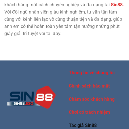
khách hàng một cách chuyên nghiệp và đa dạng tại
Sin88.
Với đội ngũ nhân viên giàu kinh nghiệm, tư vấn tận tâm
cùng với kênh liên lạc vô cùng thuận tiện và đa dạng, giúp
anh em có thể hoàn toàn yên tâm tận hưởng những phút
giây giải trí tuyệt vời tại đây.
Thông tin về chúng tôi
Chính sách bảo mật
Chăm sóc khách hàng
Chơi có trách nhiệm
Tác giả Sin88