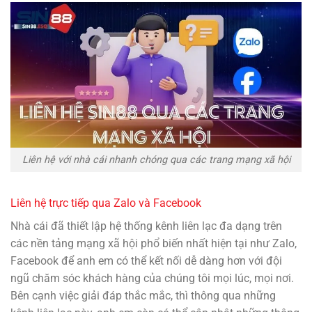
Liên hệ với nhà cái nhanh chóng qua các trang mạng xã hội
Liên hệ trực tiếp qua Zalo và Facebook
Nhà cái đã thiết lập hệ thống kênh liên lạc đa dạng trên
các nền tảng mạng xã hội phổ biến nhất hiện tại như Zalo,
Facebook để anh em có thể kết nối dễ dàng hơn với đội
ngũ chăm sóc khách hàng của chúng tôi mọi lúc, mọi nơi.
Bên cạnh việc giải đáp thắc mắc, thì thông qua những