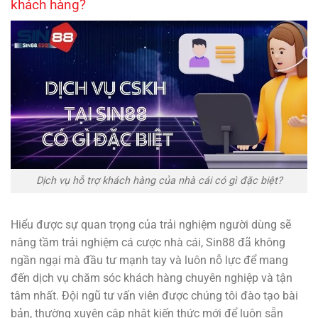
khách hàng?
Dịch vụ hỗ trợ khách hàng của nhà cái có gì đặc biệt?
Hiểu được sự quan trọng của trải nghiệm người dùng sẽ
nâng tầm trải nghiệm cá cược nhà cái, Sin88 đã không
ngần ngại mà đầu tư mạnh tay và luôn nỗ lực để mang
đến dịch vụ chăm sóc khách hàng chuyên nghiệp và tận
tâm nhất. Đội ngũ tư vấn viên được chúng tôi đào tạo bài
bản, thường xuyên cập nhật kiến thức mới để luôn sẵn